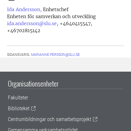
Ida Andersson,
Enhetschef
Enheten för samverkan och utveckling
ida.andersson@slu.se
,
+4640415547,
+46702815142
SIDANSVARIG:
MARIANNE.PERSSON@SLU.SE
Organisationsenheter
Fakulteter
Biblioteket
Centrumbildningar och samarbetsprojekt
Gemensamma verksamhetsstödet