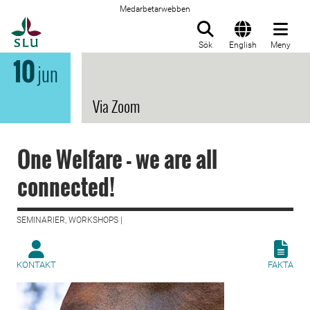
Medarbetarwebben
Till startsida
Sök
English
Meny
10
jun
Via Zoom
One Welfare - we are all
connected!
SEMINARIER, WORKSHOPS |
KONTAKT
FAKTA