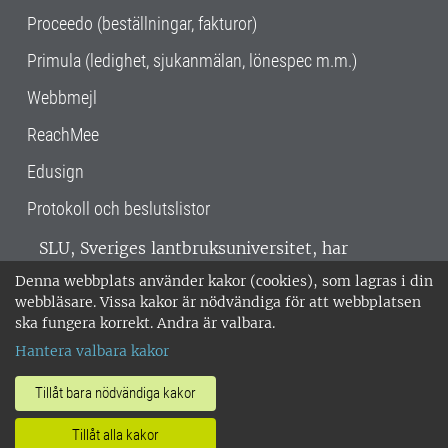
Proceedo (beställningar, fakturor)
Primula (ledighet, sjukanmälan, lönespec m.m.)
Webbmejl
ReachMee
Edusign
Protokoll och beslutslistor
SLU, Sveriges lantbruksuniversitet, har
verksamhet över hela Sverige. Huvudorter är
Denna webbplats använder kakor (cookies), som lagras i din
Alnarp, Uppsala och Umeå.
SLU är
webbläsare. Vissa kakor är nödvändiga för att webbplatsen
miljöcertifierat enligt ISO 14001. •
Telefon:
ska fungera korrekt. Andra är valbara.
018-67 10 00 • Org nr: 202100-2817 •
Om
Hantera valbara kakor
medarbetarwebben
•
SLU:s fakturaadress
•
Om SLU:s webbplatser
•
Vid KRIS
Tillåt bara nödvändiga kakor
•
Hantera kakor
•
Behandling av
Tillåt alla kakor
personuppgifter