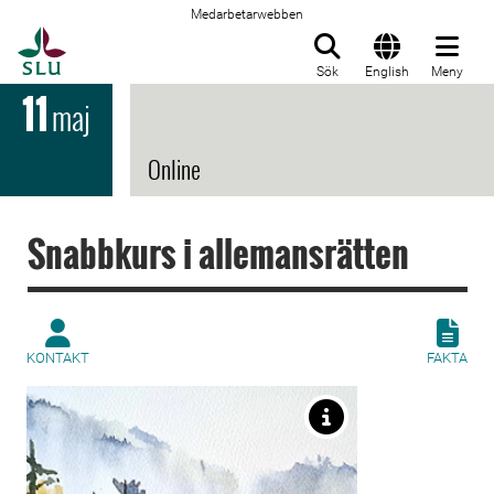
Medarbetarwebben
Till startsida
Sök
English
Meny
11
maj
Online
Snabbkurs i allemansrätten
KONTAKT
FAKTA