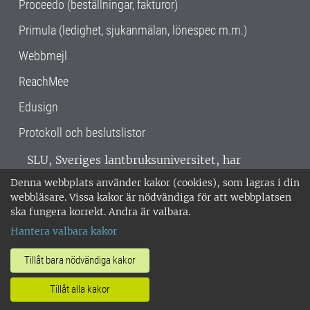
Proceedo (beställningar, fakturor)
Primula (ledighet, sjukanmälan, lönespec m.m.)
Webbmejl
ReachMee
Edusign
Protokoll och beslutslistor
SLU, Sveriges lantbruksuniversitet, har
verksamhet över hela Sverige. Huvudorter är
Denna webbplats använder kakor (cookies), som lagras i din
Alnarp, Uppsala och Umeå.
SLU är
webbläsare. Vissa kakor är nödvändiga för att webbplatsen
miljöcertifierat enligt ISO 14001. •
Telefon:
ska fungera korrekt. Andra är valbara.
018-67 10 00 • Org nr: 202100-2817 •
Om
Hantera valbara kakor
medarbetarwebben
•
SLU:s fakturaadress
•
Om SLU:s webbplatser
•
Vid KRIS
Tillåt bara nödvändiga kakor
•
Hantera kakor
•
Behandling av
Tillåt alla kakor
personuppgifter