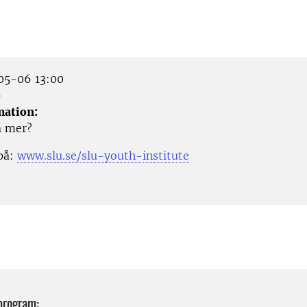
5-06 13:00
p
mation:
ta mer?
på:
www.slu.se/slu-youth-institute
 program: