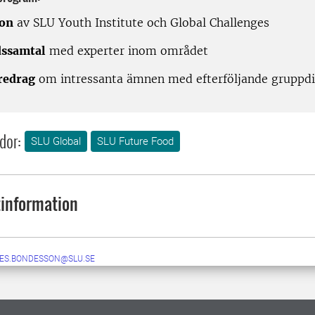
ion
av SLU Youth Institute och Global Challenges
ssamtal
med experter inom området
redrag
om intressanta ämnen med efterföljande gruppdi
dor:
SLU Global
SLU Future Food
information
ES.BONDESSON@SLU.SE