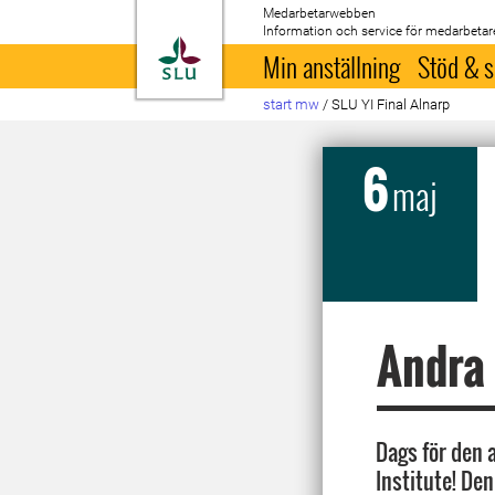
Medarbetarwebben
Information och service för medarbetar
Till startsida
Min anställning
Stöd & s
start mw
/
SLU YI Final Alnarp
6
maj
Andra 
Dags för den 
Institute! De