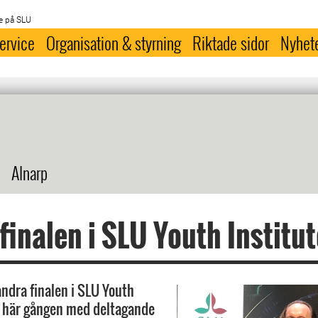
e på SLU
ervice
Organisation & styrning
Riktade sidor
Nyhet
Alnarp
finalen i SLU Youth Institut
andra finalen i SLU Youth
n här gången med deltagande