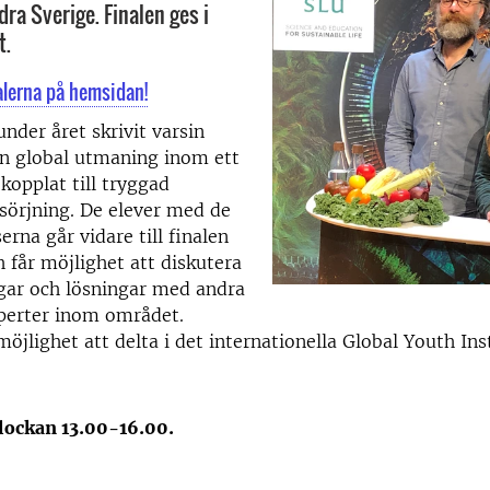
dra Sverige. Finalen ges i
t.
alerna på hemsidan!
under året skrivit varsin
n global utmaning inom ett
 kopplat till tryggad
sörjning. De elever med de
erna går vidare till finalen
 får möjlighet att diskutera
gar och lösningar med andra
xperter inom området.
möjlighet att delta i det internationella Global Youth Ins
klockan 13.00-16.00.