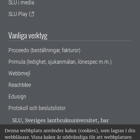
SLU i media
SLU Play
Vanliga verktyg
Proceedo (beställningar, fakturor)
Primula (ledighet, sjukanmälan, lönespec m.m.)
Webbmejl
ReachMee
Edusign
Protokoll och beslutslistor
SLU, Sveriges lantbruksuniversitet, har
verksamhet över hela Sverige. Huvudorter är
Denna webbplats använder kakor (cookies), som lagras i din
Alnarp, Uppsala och Umeå.
SLU är
webbläsare. Vissa kakor är nödvändiga för att webbplatsen