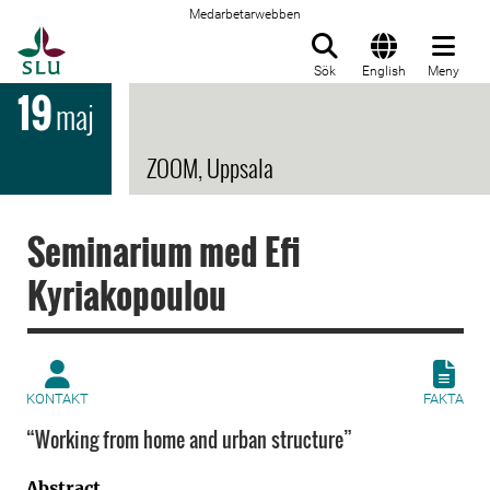
Medarbetarwebben
Till startsida
Sök
English
Meny
19
maj
ZOOM, Uppsala
Seminarium med Efi
Kyriakopoulou
KONTAKT
FAKTA
“Working from home and urban structure”
Abstract