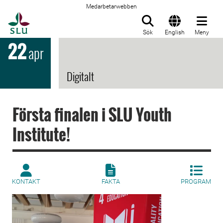
Medarbetarwebben
Till startsida
Sök
English
Meny
22
apr
Digitalt
Första finalen i SLU Youth
Institute!
KONTAKT
FAKTA
PROGRAM