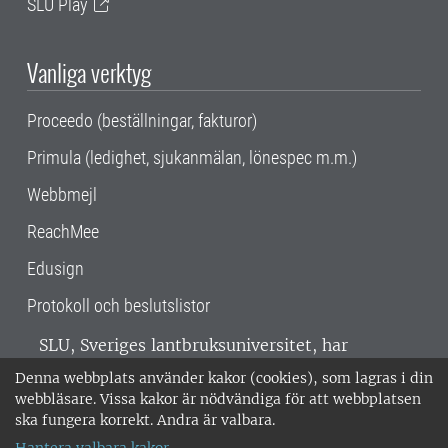
SLU Play
Vanliga verktyg
Proceedo (beställningar, fakturor)
Primula (ledighet, sjukanmälan, lönespec m.m.)
Webbmejl
ReachMee
Edusign
Protokoll och beslutslistor
SLU, Sveriges lantbruksuniversitet, har
verksamhet över hela Sverige. Huvudorter är
Denna webbplats använder kakor (cookies), som lagras i din
Alnarp, Uppsala och Umeå.
SLU är
webbläsare. Vissa kakor är nödvändiga för att webbplatsen
miljöcertifierat enligt ISO 14001. •
Telefon:
ska fungera korrekt. Andra är valbara.
018-67 10 00 • Org nr: 202100-2817 •
Om