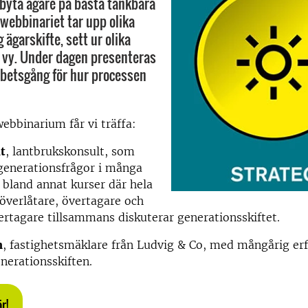
 byta ägare på bästa tänkbara
 webbinariet tar upp olika
 ägarskifte, sett ur olika
 vy. Under dagen presenteras
rbetsgång för hur processen
ebbinarium får vi träffa:
t
, lantbrukskonsult, som
generationsfrågor i många
r bland annat kurser där hela
överlåtare, övertagare och
vertagare tillsammans diskuterar generationsskiftet.
n
, fastighetsmäklare från Ludvig & Co, med mångårig erf
nerationsskiften.
r!