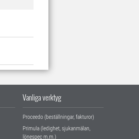
Vanliga verktyg
Proceedo (beställningar, fakturor)
Primula (ledighet, sjukanmälan,
lönespec m.m.)