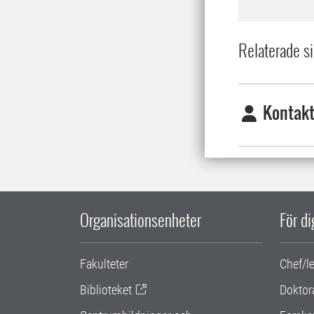
Relaterade si
Kontakt
Organisationsenheter
För d
Fakulteter
Chef/l
Biblioteket
Doktor