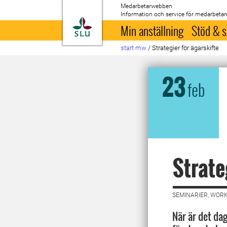
Medarbetarwebben
Information och service för medarbetar
Till startsida
Min anställning
Stöd & s
start mw
/
Strategier för ägarskifte
23
feb
Strate
SEMINARIER, WORK
När är det dag