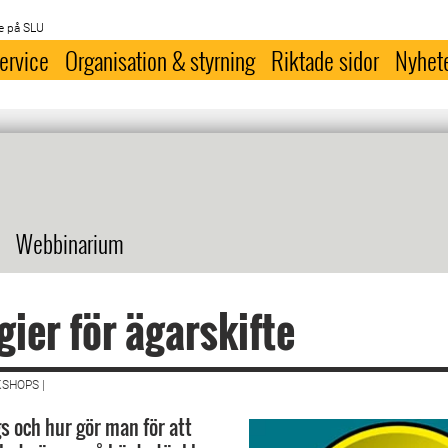
e på SLU
ervice
Organisation & styrning
Riktade sidor
Nyhet
Webbinarium
gier för ägarskifte
SHOPS |
s och hur gör man för att