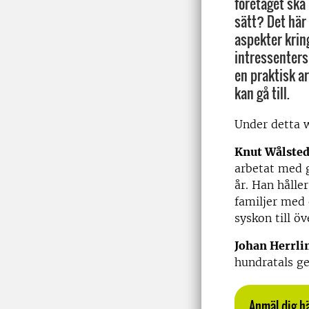
företaget ska
sätt? Det här
aspekter kring
intressenters
en praktisk a
kan gå till.
Under detta w
Knut Wålsted
arbetat med 
år. Han hålle
familjer med 
syskon till ö
Johan Herrli
hundratals ge
Anmäl dig hä