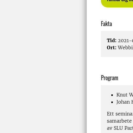
Fakta
Tid:
2021-0
Ort:
Webbi
Program
Knut W
Johan 
Ett semina
samarbete
av SLU Par