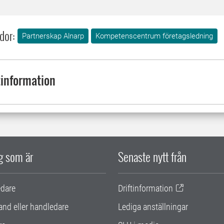
dor:
Partnerskap Alnarp
Kompetenscentrum företagsledning
information
ig som är
Senaste nytt från
edare
Driftinformation
and eller handledare
Lediga anställningar