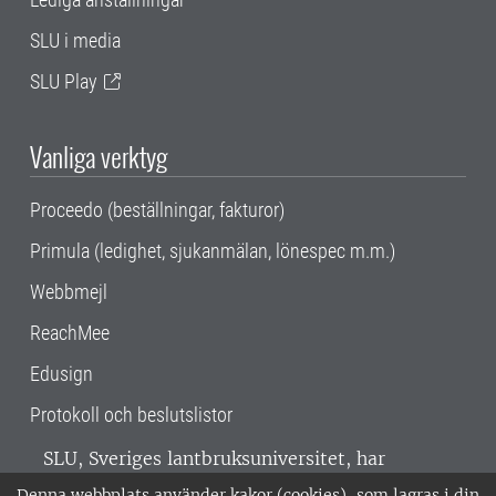
SLU i media
SLU Play
Vanliga verktyg
Proceedo (beställningar, fakturor)
Primula (ledighet, sjukanmälan, lönespec m.m.)
Webbmejl
ReachMee
Edusign
Protokoll och beslutslistor
SLU, Sveriges lantbruksuniversitet, har
verksamhet över hela Sverige. Huvudorter är
Denna webbplats använder kakor (cookies), som lagras i din