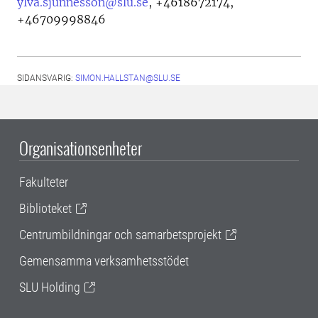
ylva.sjunnesson@slu.se
,
+4618672174,
+46709998846
SIDANSVARIG:
SIMON.HALLSTAN@SLU.SE
Organisationsenheter
Fakulteter
Biblioteket
Centrumbildningar och samarbetsprojekt
Gemensamma verksamhetsstödet
SLU Holding