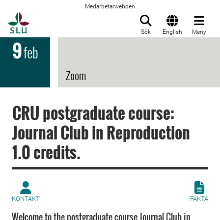
Medarbetarwebben
Till startsida
Sök
English
Meny
9
feb
Zoom
CRU postgraduate course:
Journal Club in Reproduction
1.0 credits.
KONTAKT
FAKTA
Welcome to the postgraduate course Journal Club in