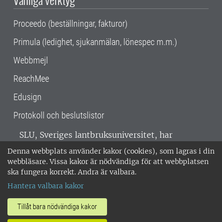
Proceedo (beställningar, fakturor)
Primula (ledighet, sjukanmälan, lönespec m.m.)
Webbmejl
ReachMee
Edusign
Protokoll och beslutslistor
SLU, Sveriges lantbruksuniversitet, har
verksamhet över hela Sverige. Huvudorter är
Denna webbplats använder kakor (cookies), som lagras i din
Alnarp, Uppsala och Umeå.
SLU är
webbläsare. Vissa kakor är nödvändiga för att webbplatsen
miljöcertifierat enligt ISO 14001. •
Telefon:
ska fungera korrekt. Andra är valbara.
018-67 10 00 • Org nr: 202100-2817 •
Om
Hantera valbara kakor
medarbetarwebben
•
SLU:s fakturaadress
•
Om SLU:s webbplatser
•
Vid KRIS
Tillåt bara nödvändiga kakor
•
Hantera kakor
•
Behandling av