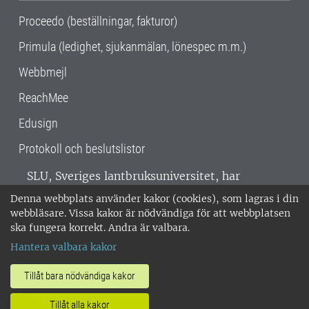
Proceedo (beställningar, fakturor)
Primula (ledighet, sjukanmälan, lönespec m.m.)
Webbmejl
ReachMee
Edusign
Protokoll och beslutslistor
SLU, Sveriges lantbruksuniversitet, har
verksamhet över hela Sverige. Huvudorter är
Denna webbplats använder kakor (cookies), som lagras i din
Alnarp, Uppsala och Umeå.
SLU är
webbläsare. Vissa kakor är nödvändiga för att webbplatsen
miljöcertifierat enligt ISO 14001. •
Telefon:
ska fungera korrekt. Andra är valbara.
018-67 10 00 • Org nr: 202100-2817 •
Om
Hantera valbara kakor
medarbetarwebben
•
SLU:s fakturaadress
•
Om SLU:s webbplatser
•
Vid KRIS
Tillåt bara nödvändiga kakor
•
Hantera kakor
•
Behandling av
Tillåt alla kakor
personuppgifter