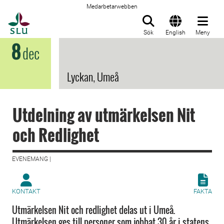
Medarbetarwebben
Till startsida
Sök
English
Meny
8
dec
Lyckan, Umeå
Utdelning av utmärkelsen Nit
och Redlighet
EVENEMANG |
KONTAKT
FAKTA
Utmärkelsen Nit och redlighet delas ut i Umeå.
Utmärkelsen ges till personer som jobbat 30 år i statens