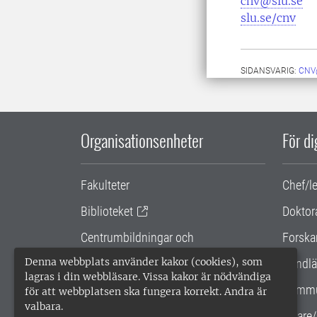
cnv@slu.se
slu.se/cnv
SIDANSVARIG:
CNV
Organisationsenheter
För d
Fakulteter
Chef/l
Biblioteket
Doktor
Centrumbildningar och
Forska
samarbetsprojekt
Denna webbplats använder kakor (cookies), som
Handlä
lagras i din webbläsare. Vissa kakor är nödvändiga
Gemensamma verksamhetsstödet
Kommu
för att webbplatsen ska fungera korrekt. Andra är
valbara.
SLU Holding
Lärare/