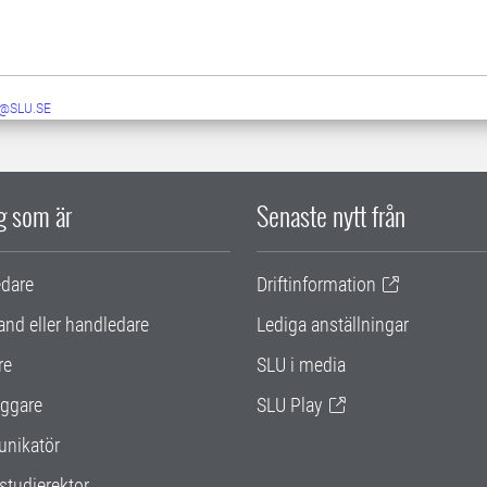
@SLU.SE
ig som är
Senaste nytt från
edare
Driftinformation
and eller handledare
Lediga anställningar
re
SLU i media
ggare
SLU Play
nikatör
studierektor