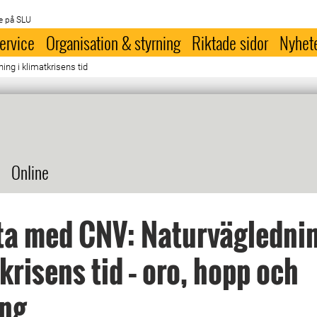
e på SLU
ervice
Organisation & styrning
Riktade sidor
Nyhet
ng i klimatkrisens tid
Online
a med CNV: Naturväglednin
krisens tid – oro, hopp och
ing