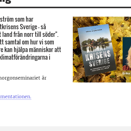
rström som har
tkrisens Sverige – så
 land från norr till söder".
ett samtal om hur vi som
e kan hjälpa människor att
 klimatförändringarna i
 morgonseminariet är
umentationen.