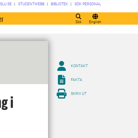
SLU.SE
STUDENTWEBB
BIBLIOTEK
SÖK PERSONAL
er
Sök
English
KONTAKT
FAKTA
SKRIV UT
g i