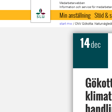
Medarbetarwebben
Information och service för medarbetar
Till startsida
Min anställning
Stöd & s
start mw
/
CNV Gökotta: Naturvägledni
14
dec
Gökott
klimat
handl