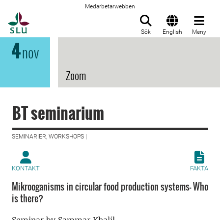
Medarbetarwebben
Till startsida
Sök
English
Meny
4
nov
Zoom
BT seminarium
SEMINARIER, WORKSHOPS |
KONTAKT
FAKTA
Mikrooganisms in circular food production systems- Who
is there?