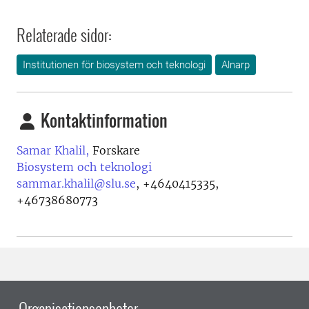
Relaterade sidor:
Institutionen för biosystem och teknologi
Alnarp
Kontaktinformation
Samar Khalil,
Forskare
Biosystem och teknologi
sammar.khalil@slu.se
,
+4640415335,
+46738680773
Organisationsenheter