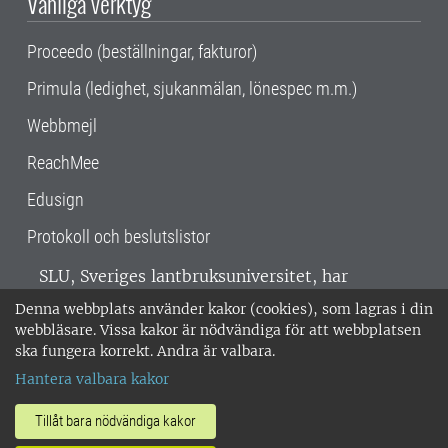
Vanliga verktyg
Proceedo (beställningar, fakturor)
Primula (ledighet, sjukanmälan, lönespec m.m.)
Webbmejl
ReachMee
Edusign
Protokoll och beslutslistor
SLU, Sveriges lantbruksuniversitet, har
verksamhet över hela Sverige. Huvudorter är
Denna webbplats använder kakor (cookies), som lagras i din
Alnarp, Uppsala och Umeå.
SLU är
webbläsare. Vissa kakor är nödvändiga för att webbplatsen
miljöcertifierat enligt ISO 14001. •
Telefon:
ska fungera korrekt. Andra är valbara.
018-67 10 00 • Org nr: 202100-2817 •
Om
Hantera valbara kakor
medarbetarwebben
•
SLU:s fakturaadress
•
Om SLU:s webbplatser
•
Vid KRIS
Tillåt bara nödvändiga kakor
•
Hantera kakor
•
Behandling av