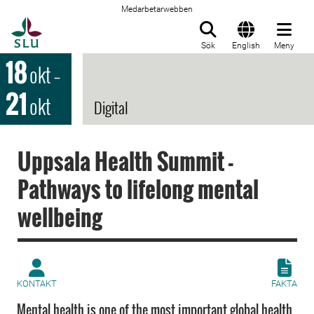
Medarbetarwebben
Till startsida
Sök
English
Meny
18
okt
–
21
okt
Digital
Uppsala Health Summit -
Pathways to lifelong mental
wellbeing
KONTAKT
FAKTA
Mental health is one of the most important global health