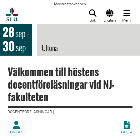
Medarbetarwebben
Till startsida
Sök
English
Meny
28
sep
–
30
sep
Ultuna
Välkommen till höstens
docentföreläsningar vid NJ-
fakulteten
DOCENTFÖRELÄSNINGAR |
KONTAKT
FAKTA