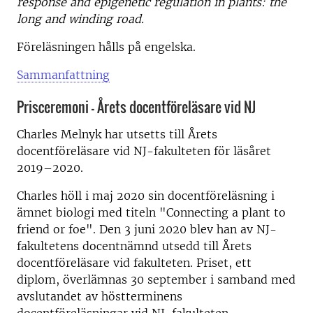
response and epigenetic regulation in plants: the
long and winding road.
Föreläsningen hålls på engelska.
Sammanfattning
Prisceremoni – Årets docentföreläsare vid NJ
Charles Melnyk har utsetts till Årets
docentföreläsare vid NJ-fakulteten för läsåret
2019–2020.
Charles höll i maj 2020 sin docentföreläsning i
ämnet biologi med titeln "Connecting a plant to
friend or foe". Den 3 juni 2020 blev han av NJ-
fakultetens docentnämnd utsedd till Årets
docentföreläsare vid fakulteten. Priset, ett
diplom, överlämnas 30 september i samband med
avslutandet av höstterminens
docentföreläsningar vid NJ-fakulteten.