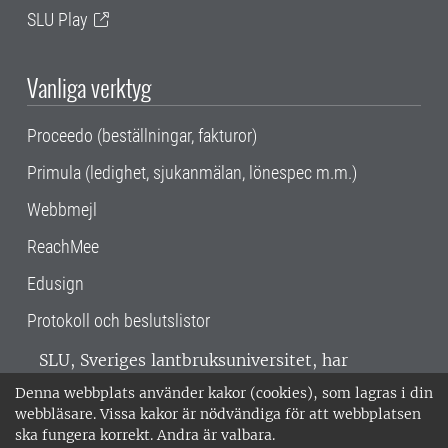
SLU Play
Vanliga verktyg
Proceedo (beställningar, fakturor)
Primula (ledighet, sjukanmälan, lönespec m.m.)
Webbmejl
ReachMee
Edusign
Protokoll och beslutslistor
SLU, Sveriges lantbruksuniversitet, har
verksamhet över hela Sverige. Huvudorter är
Denna webbplats använder kakor (cookies), som lagras i din
Alnarp, Uppsala och Umeå.
SLU är
webbläsare. Vissa kakor är nödvändiga för att webbplatsen
miljöcertifierat enligt ISO 14001. •
Telefon:
ska fungera korrekt. Andra är valbara.