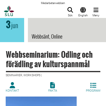
Medarbetarwebben
Till startsida
Sök
English
Meny
3
jun
Webbsänt, Online
Webbseminarium: Odling och
förädling av kulturspannmål
SEMINARIER, WORKSHOPS |
KONTAKT
FAKTA
PROGRAM