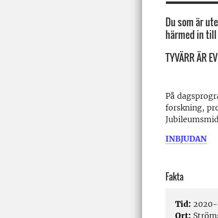
Du som är ute
härmed in til
TYVÄRR ÄR E
På dagsprogra
forskning, pr
Jubileumsmidd
INBJUDAN
Fakta
Tid:
2020-
Ort:
Ström