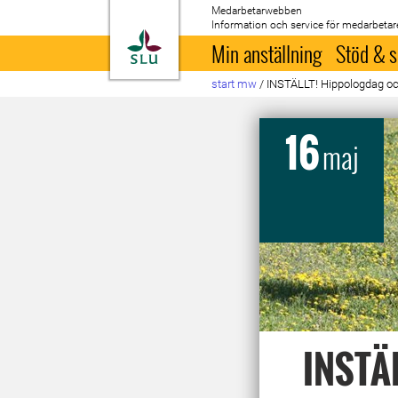
Medarbetarwebben
Information och service för medarbetar
Till startsida
Min anställning
Stöd & s
start mw
/
INSTÄLLT! Hippologdag oc
16
maj
INSTÄL