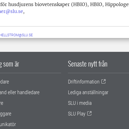
n för husdjurens biovetenskaper (HBIO), HBIO, Hippolog
ner@slu.se
,
.HELLSTROM@SLU.SE
ig som är
Senaste nytt från
edare
Driftinformation
and eller handledare
Lediga anställningar
re
SLU i media
ggare
SLU Play
nikatör