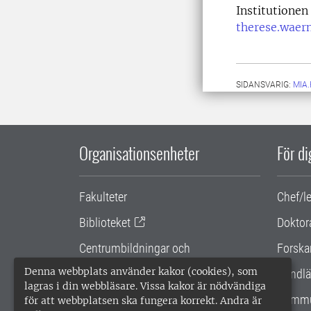
Institutione
therese.waer
SIDANSVARIG:
MIA
Organisationsenheter
För d
Fakulteter
Chef/l
Biblioteket
Doktor
Centrumbildningar och
Forska
samarbetsprojekt
Denna webbplats använder kakor (cookies), som
Handlä
lagras i din webbläsare. Vissa kakor är nödvändiga
Gemensamma verksamhetsstödet
Kommu
för att webbplatsen ska fungera korrekt. Andra är