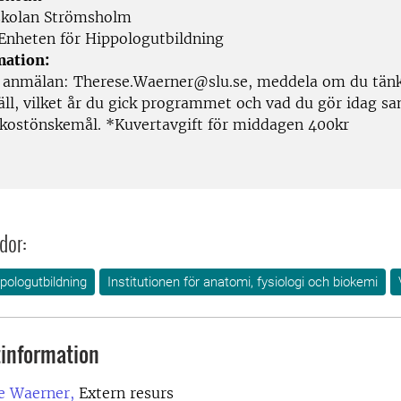
kolan Strömsholm
Enheten för Hippologutbildning
mation:
 anmälan: Therese.Waerner@slu.se, meddela om du tänk
äll, vilket år du gick programmet och vad du gör idag s
 kostönskemål. *Kuvertavgift för middagen 400kr
dor:
pologutbildning
Institutionen för anatomi, fysiologi och biokemi
information
e Waerner,
Extern resurs