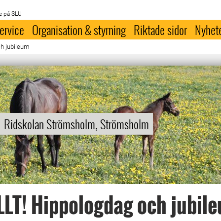
e på SLU
ervice
Organisation & styrning
Riktade sidor
Nyhet
h jubileum
Ridskolan Strömsholm, Strömsholm
LT! Hippologdag och jubil