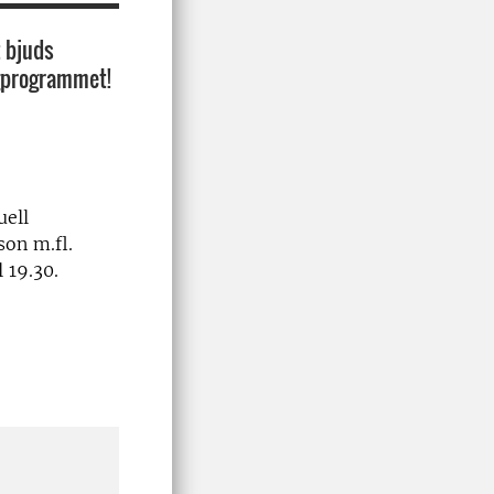
 bjuds
logprogrammet!
uell
son m.fl.
 19.30.