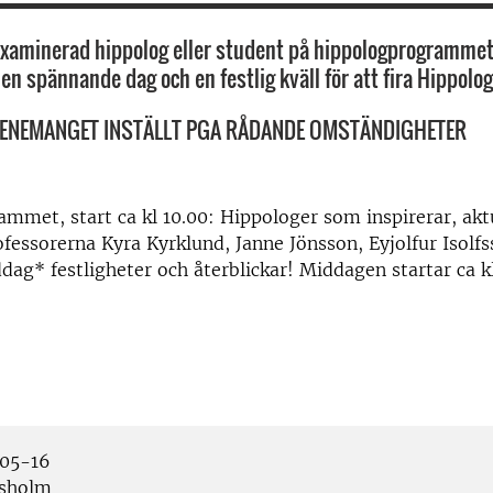
xaminerad hippolog eller student på hippologprogrammet
l en spännande dag och en festlig kväll för att fira Hippo
VENEMANGET INSTÄLLT PGA RÅDANDE OMSTÄNDIGHETER
mmet, start ca kl 10.00: Hippologer som inspirerar, akt
ofessorerna Kyra Kyrklund, Janne Jönsson, Eyjolfur Isolfs
ag* festligheter och återblickar! Middagen startar ca kl
05-16
sholm