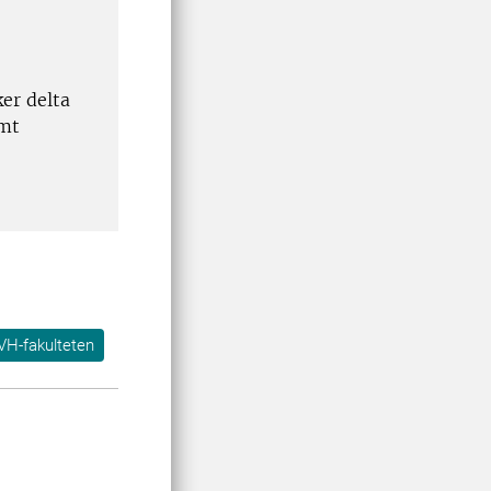
er delta
amt
VH-fakulteten