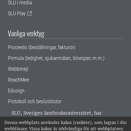
SLU i media
SLU Play
Vanliga verktyg
Proceedo (beställningar, fakturor)
Primula (ledighet, sjukanmälan, lönespec m.m.)
Webbmejl
ReachMee
Edusign
Protokoll och beslutslistor
SLU, Sveriges lantbruksuniversitet, har
verksamhet över hela Sverige. Huvudorter är
Denna webbplats använder kakor (cookies), som lagras i din
Alnarp, Uppsala och Umeå.
SLU är
webbläsare. Vissa kakor är nödvändiga för att webbplatsen