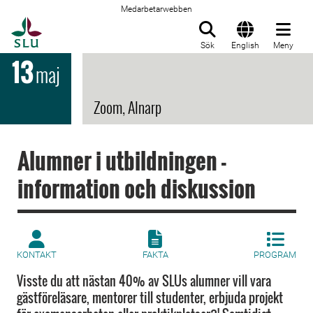
Medarbetarwebben
Till startsida
Sök
English
Meny
13
maj
Zoom, Alnarp
Alumner i utbildningen -
information och diskussion
KONTAKT
FAKTA
PROGRAM
Visste du att nästan 40% av SLUs alumner vill vara
gästföreläsare, mentorer till studenter, erbjuda projekt