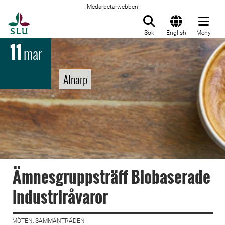
Medarbetarwebben
Till startsida
Sök
English
Meny
11
mar
Alnarp
Ämnesgruppsträff Biobaserade
industriråvaror
MÖTEN, SAMMANTRÄDEN |