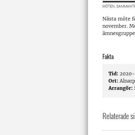
MÖTEN, SAMMANTR
Nästa möte f
november. Möt
ämnesgruppen
Fakta
Tid:
2020-1
Ort:
Alnar
Arrangör:
Relaterade si