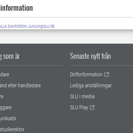
information
ILLA.ZAKRISSON.JUHLIN@SLU.SE
ig som är
Senaste nytt från
edare
Driftinformation
and eller handledare
Lediga anställningar
re
SLU i media
ggare
SLU Play
nikatör
studierektor