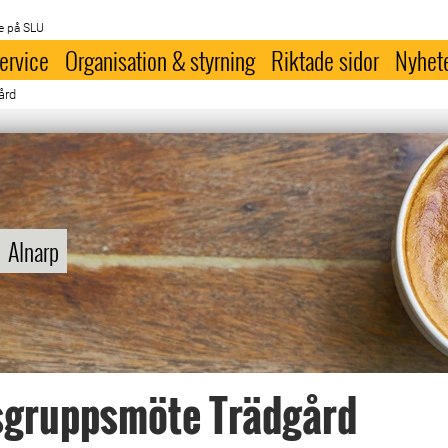
e på SLU
ervice
Organisation & styrning
Riktade sidor
Nyhet
ård
Alnarp
gruppsmöte Trädgård