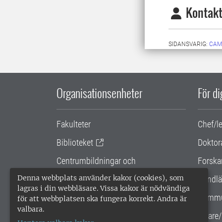
Kontakt
SIDANSVARIG:
CAM
Organisationsenheter
För d
Fakulteter
Chef/l
Biblioteket
Doktor
Centrumbildningar och
Forska
samarbetsprojekt
Denna webbplats använder kakor (cookies), som
Handlä
lagras i din webbläsare. Vissa kakor är nödvändiga
Gemensamma verksamhetsstödet
Kommu
för att webbplatsen ska fungera korrekt. Andra är
valbara.
SLU Holding
Lärare/