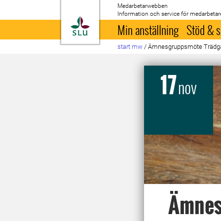
Medarbetarwebben
Information och service för medarbetar
Till startsida
Min anställning
Stöd & s
start mw
/
Ämnesgruppsmöte Trädg
17
nov
Ämnes