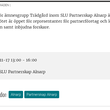
ÄDEN |
ör ämnesgrupp Trädgård inom SLU Partnerskap Alnarp ä
et är öppet för representanter för partnerföretag och 
 samt inbjudna forskare.
1-17 13:00 - 16:00
p
SLU Partnerskap Alnarp
dor:
Alnarp
Partnerskap Alnarp