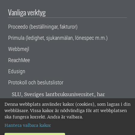
Vanliga verktyg
Proceedo (beställningar, fakturor)
Primula (ledighet, sjukanmälan, lönespec m.m.)
Webbmejl
ReachMee
Edusign
Protokoll och beslutslistor
SLU, Sveriges lantbruksuniversitet, har
verksamhet över hela Sverige. Huvudorter är
Denna webbplats använder kakor (cookies), som lagras i din
Alnarp, Uppsala och Umeå.
SLU är
webbläsare. Vissa kakor är nödvändiga för att webbplatsen
miljöcertifierat enligt ISO 14001. •
Telefon:
ska fungera korrekt. Andra är valbara.
018-67 10 00 • Org nr: 202100-2817 •
Om
Hantera valbara kakor
medarbetarwebben
•
SLU:s fakturaadress
•