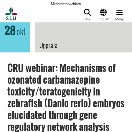
Medarbetarwebben
Till startsida
Sök
English
Meny
28
okt
Uppsala
CRU webinar: Mechanisms of
ozonated carbamazepine
toxicity/teratogenicity in
zebrafish (Danio rerio) embryos
elucidated through gene
regulatory network analysis