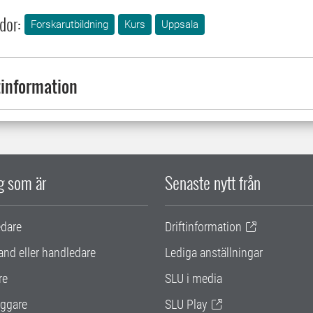
dor:
Forskarutbildning
Kurs
Uppsala
information
ig som är
Senaste nytt från
edare
Driftinformation
and eller handledare
Lediga anställningar
re
SLU i media
ggare
SLU Play