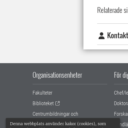
Relaterade si
Kontakt
Organisationsenheter
För d
Fakulteter
Chef/l
Biblioteket
Doktor
Centrumbildningar och
Forska
samarbetsprojekt
Denna webbplats använder kakor (cookies), som
Handlä