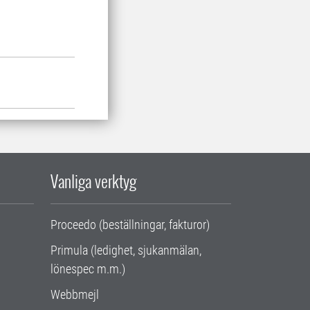
Vanliga verktyg
Proceedo (beställningar, fakturor)
Primula (ledighet, sjukanmälan,
lönespec m.m.)
Webbmejl