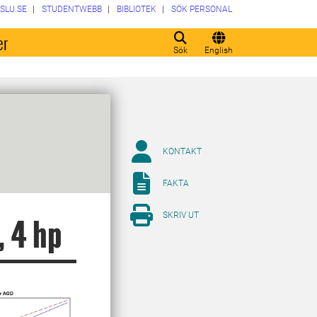
SLU.SE
STUDENTWEBB
BIBLIOTEK
SÖK PERSONAL
er
Sök
English
KONTAKT
FAKTA
SKRIV UT
, 4 hp