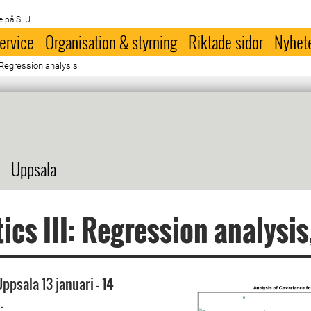
e på SLU
ervice
Organisation & styrning
Riktade sidor
Nyhet
: Regression analysis
Uppsala
tics III: Regression analysis
ppsala 13 januari - 14
.