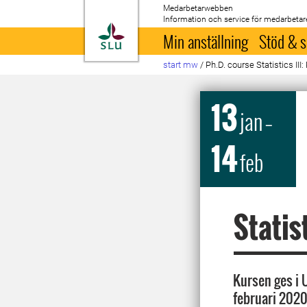
Medarbetarwebben
Information och service för medarbetar
Till startsida
Min anställning
Stöd & s
start mw
/
Ph.D. course Statistics III
13
jan
–
14
feb
Statis
Kursen ges i U
februari 2020