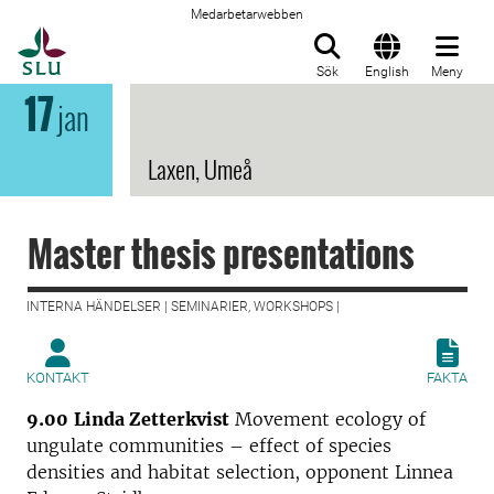
Medarbetarwebben
Till startsida
Sök
English
Meny
17
jan
Laxen, Umeå
Master thesis presentations
INTERNA HÄNDELSER | SEMINARIER, WORKSHOPS |
KONTAKT
FAKTA
9.00
Linda Zetterkvist
Movement ecology of
ungulate communities – effect of species
densities and habitat selection, opponent Linnea