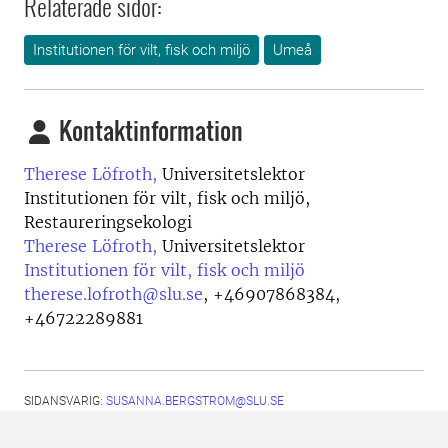
Relaterade sidor:
Institutionen för vilt, fisk och miljö
Umeå
Kontaktinformation
Therese Löfroth,
Universitetslektor
Institutionen för vilt, fisk och miljö,
Restaureringsekologi
Therese Löfroth,
Universitetslektor
Institutionen för vilt, fisk och miljö
therese.lofroth@slu.se
,
+46907868384,
+46722289881
SIDANSVARIG:
SUSANNA.BERGSTROM@SLU.SE