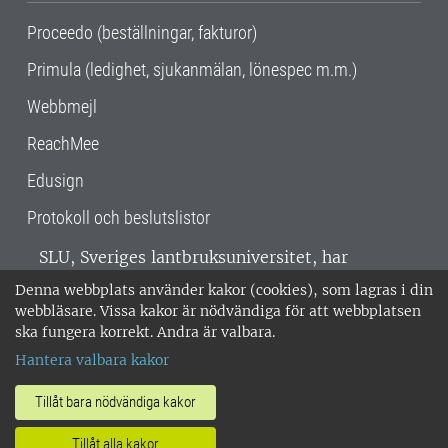
Proceedo (beställningar, fakturor)
Primula (ledighet, sjukanmälan, lönespec m.m.)
Webbmejl
ReachMee
Edusign
Protokoll och beslutslistor
SLU, Sveriges lantbruksuniversitet, har
verksamhet över hela Sverige. Huvudorter är
Denna webbplats använder kakor (cookies), som lagras i din
Alnarp, Uppsala och Umeå.
SLU är
webbläsare. Vissa kakor är nödvändiga för att webbplatsen
miljöcertifierat enligt ISO 14001. •
Telefon:
ska fungera korrekt. Andra är valbara.
018-67 10 00 • Org nr: 202100-2817 •
Om
Hantera valbara kakor
medarbetarwebben
•
SLU:s fakturaadress
•
Om SLU:s webbplatser
•
Vid KRIS
Tillåt bara nödvändiga kakor
•
Hantera kakor
•
Behandling av
Tillåt alla kakor