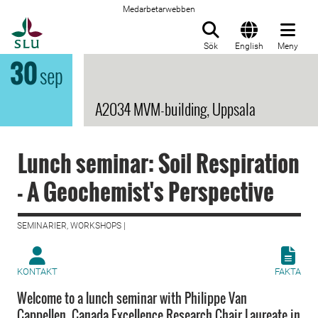
Medarbetarwebben
Till startsida
Sök
English
Meny
30
sep
A2034 MVM-building, Uppsala
Lunch seminar: Soil Respiration
- A Geochemist's Perspective
SEMINARIER, WORKSHOPS |
KONTAKT
FAKTA
Welcome to a lunch seminar with Philippe Van
Cappellen, Canada Excellence Research Chair Laureate in