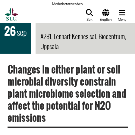
Medarbetarwebben
Till startsida
Sök
English
Meny
26
sep
A281, Lennart Kennes sal, Biocentrum,
Uppsala
Changes in either plant or soil
microbial diversity constrain
plant microbiome selection and
affect the potential for N2O
emissions