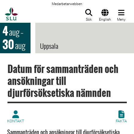
Medarbetarwebben
Till startsida
Sök
English
Meny
4
aug
–
30
aug
Uppsala
Datum för sammanträden och
ansökningar till
djurförsöksetiska nämnden
KONTAKT
FAKTA
Sammanträden och ansökningar till djurförsöksetiska