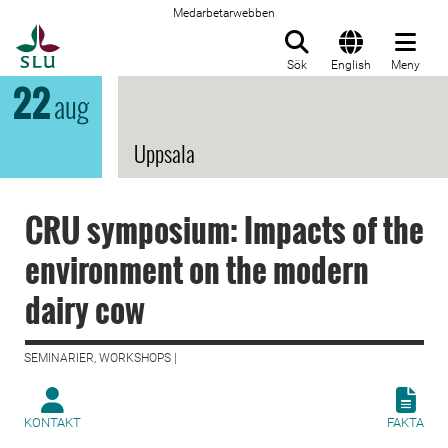
Medarbetarwebben
Till startsida
Sök
English
Meny
22
aug
Uppsala
CRU symposium: Impacts of the
environment on the modern
dairy cow
SEMINARIER, WORKSHOPS |
KONTAKT
FAKTA