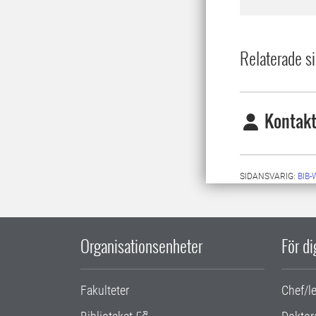
Relaterade si
Kontakt
SIDANSVARIG:
BIB
Organisationsenheter
För d
Fakulteter
Chef/l