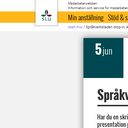
Medarbetarwebben
Information och service för medarbetar
Till startsida
Min anställning
Stöd & s
start mw
/
Språkverkstaden drop-in, 
5
jun
Språkv
Har du en skr
presentation 