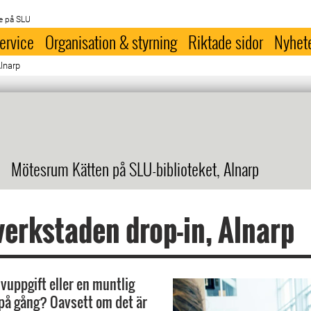
e på SLU
ervice
Organisation & styrning
Riktade sidor
Nyhet
Alnarp
Mötesrum Kätten på SLU-biblioteket, Alnarp
erkstaden drop-in, Alnarp
ivuppgift eller en muntlig
på gång? Oavsett om det är