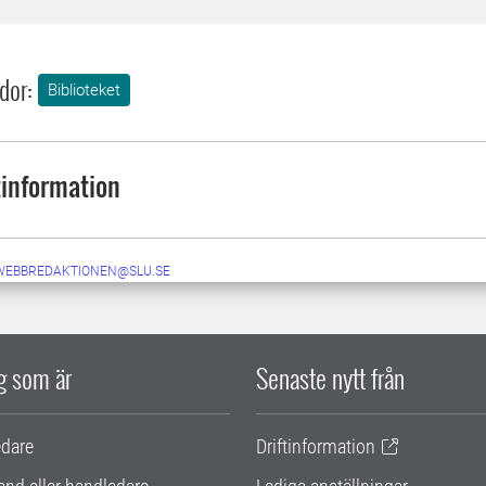
dor:
Biblioteket
information
-WEBBREDAKTIONEN@SLU.SE
ig som är
Senaste nytt från
edare
Driftinformation