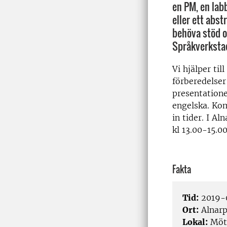
en PM, en lab
eller ett abst
behöva stöd o
Språkverkstad
Vi hjälper til
förberedelser
presentation
engelska. Kom
in tider. I A
kl 13.00-15.
Fakta
Tid:
2019-0
Ort:
Alnar
Lokal:
Möte