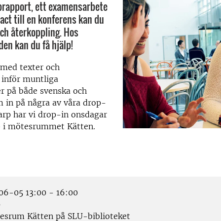
brapport, ett examensarbete
ract till en konferens kan du
ch återkoppling. Hos
en kan du få hjälp!
l med texter och
 inför muntliga
er på både svenska och
 in på några av våra drop-
lnarp har vi drop-in onsdagar
00 i mötesrummet Kätten.
6-05 13:00 - 16:00
p
srum Kätten på SLU-biblioteket