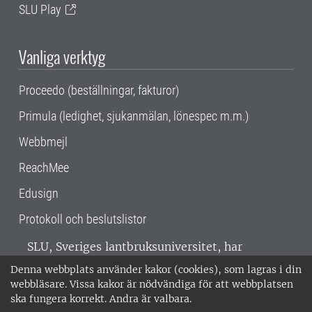
SLU Play
Vanliga verktyg
Proceedo (beställningar, fakturor)
Primula (ledighet, sjukanmälan, lönespec m.m.)
Webbmejl
ReachMee
Edusign
Protokoll och beslutslistor
SLU, Sveriges lantbruksuniversitet, har
verksamhet över hela Sverige. Huvudorter är
Denna webbplats använder kakor (cookies), som lagras i din
Alnarp, Uppsala och Umeå.
SLU är
webbläsare. Vissa kakor är nödvändiga för att webbplatsen
miljöcertifierat enligt ISO 14001. •
Telefon:
ska fungera korrekt. Andra är valbara.