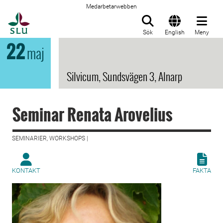
Medarbetarwebben
Till startsida
Sök
English
Meny
22
maj
Silvicum, Sundsvägen 3, Alnarp
Seminar Renata Arovelius
SEMINARIER, WORKSHOPS |
KONTAKT
FAKTA