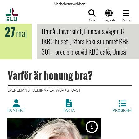
Medarbetarwebben
Till startsida
Sök
English
Meny
27
Umeå Universitet, Linneaus vägen 6
maj
(KBC huset), Stora Fokusrummet KBF
301 – precis bredvid KBC café, Umeå
Varför är honung bra?
EVENEMANG | SEMINARIER, WORKSHOPS |
KONTAKT
FAKTA
PROGRAM