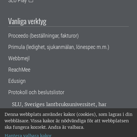
SLU Play
Vanliga verktyg
Proceedo (beställningar, fakturor)
Primula (ledighet, sjukanmälan, lönespec m.m.)
Webbmejl
ReachMee
Edusign
Protokoll och beslutslistor
SLU, Sveriges lantbruksuniversitet, har
verksamhet över hela Sverige. Huvudorter är
Denna webbplats använder kakor (cookies), som lagras i din
Alnarp, Uppsala och Umeå.
SLU är
webbläsare. Vissa kakor är nödvändiga för att webbplatsen
miljöcertifierat enligt ISO 14001. •
Telefon:
ska fungera korrekt. Andra är valbara.
018-67 10 00 • Org nr: 202100-2817 •
Om
Hantera valbara kakor