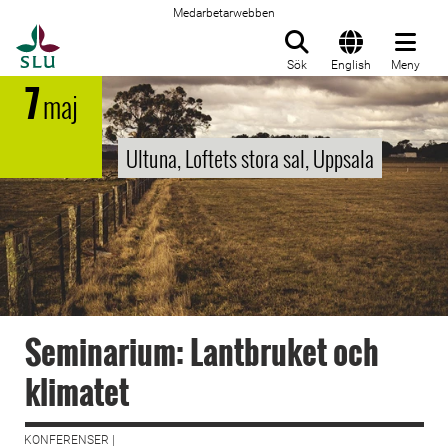
Medarbetarwebben
Till startsida
Sök
English
Meny
7
maj
Ultuna, Loftets stora sal, Uppsala
Seminarium: Lantbruket och
klimatet
KONFERENSER |