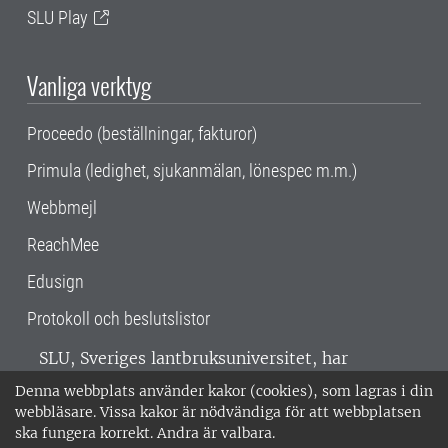
SLU Play
Vanliga verktyg
Proceedo (beställningar, fakturor)
Primula (ledighet, sjukanmälan, lönespec m.m.)
Webbmejl
ReachMee
Edusign
Protokoll och beslutslistor
SLU, Sveriges lantbruksuniversitet, har
verksamhet över hela Sverige. Huvudorter är
Denna webbplats använder kakor (cookies), som lagras i din
Alnarp, Uppsala och Umeå.
SLU är
webbläsare. Vissa kakor är nödvändiga för att webbplatsen
miljöcertifierat enligt ISO 14001. •
Telefon:
ska fungera korrekt. Andra är valbara.