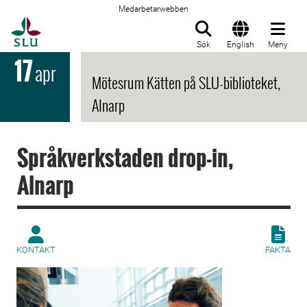
Medarbetarwebben
Till startsida
Sök
English
Meny
17
apr
Mötesrum Kätten på SLU-biblioteket,
Alnarp
Språkverkstaden drop-in,
Alnarp
KONTAKT
FAKTA