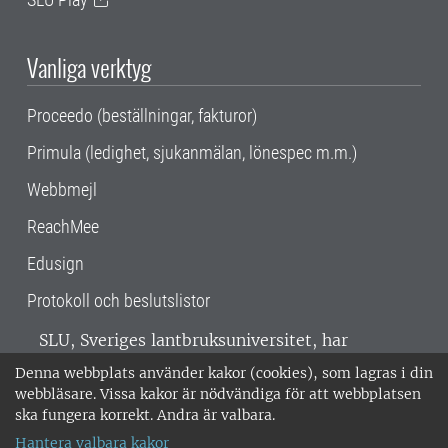
Vanliga verktyg
Proceedo (beställningar, fakturor)
Primula (ledighet, sjukanmälan, lönespec m.m.)
Webbmejl
ReachMee
Edusign
Protokoll och beslutslistor
SLU, Sveriges lantbruksuniversitet, har
verksamhet över hela Sverige. Huvudorter är
Denna webbplats använder kakor (cookies), som lagras i din
Alnarp, Uppsala och Umeå.
SLU är
webbläsare. Vissa kakor är nödvändiga för att webbplatsen
miljöcertifierat enligt ISO 14001. •
Telefon:
ska fungera korrekt. Andra är valbara.
018-67 10 00 • Org nr: 202100-2817 •
Om
Hantera valbara kakor