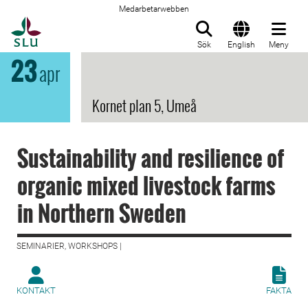
Medarbetarwebben
Till startsida
Sök
English
Meny
23
apr
Kornet plan 5, Umeå
Sustainability and resilience of
organic mixed livestock farms
in Northern Sweden
SEMINARIER, WORKSHOPS |
KONTAKT
FAKTA