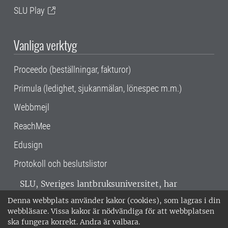
SLU Play
Vanliga verktyg
Proceedo (beställningar, fakturor)
Primula (ledighet, sjukanmälan, lönespec m.m.)
Webbmejl
ReachMee
Edusign
Protokoll och beslutslistor
SLU, Sveriges lantbruksuniversitet, har
verksamhet över hela Sverige. Huvudorter är
Denna webbplats använder kakor (cookies), som lagras i din
Alnarp, Uppsala och Umeå.
SLU är
webbläsare. Vissa kakor är nödvändiga för att webbplatsen
miljöcertifierat enligt ISO 14001. •
Telefon:
ska fungera korrekt. Andra är valbara.