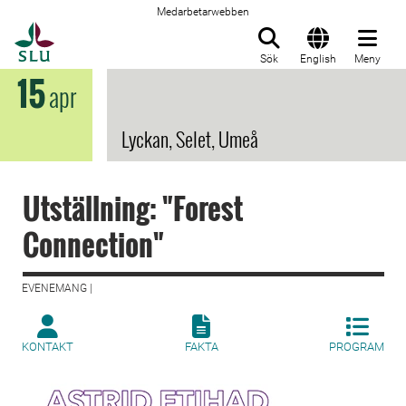
Medarbetarwebben
Till startsida
Sök
English
Meny
15
apr
Lyckan, Selet, Umeå
Utställning: "Forest
Connection"
EVENEMANG |
KONTAKT
FAKTA
PROGRAM