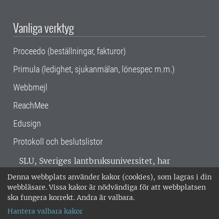
Vanliga verktyg
Proceedo (beställningar, fakturor)
Primula (ledighet, sjukanmälan, lönespec m.m.)
Webbmejl
ReachMee
Edusign
Protokoll och beslutslistor
SLU, Sveriges lantbruksuniversitet, har
verksamhet över hela Sverige. Huvudorter är
Denna webbplats använder kakor (cookies), som lagras i din
Alnarp, Uppsala och Umeå.
SLU är
webbläsare. Vissa kakor är nödvändiga för att webbplatsen
miljöcertifierat enligt ISO 14001. •
Telefon:
ska fungera korrekt. Andra är valbara.
018-67 10 00 • Org nr: 202100-2817 •
Om
Hantera valbara kakor