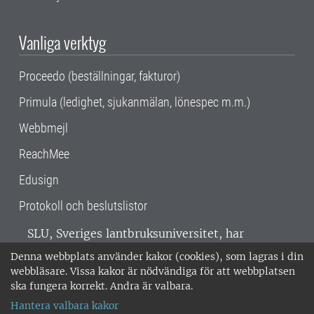
Vanliga verktyg
Proceedo (beställningar, fakturor)
Primula (ledighet, sjukanmälan, lönespec m.m.)
Webbmejl
ReachMee
Edusign
Protokoll och beslutslistor
SLU, Sveriges lantbruksuniversitet, har
verksamhet över hela Sverige. Huvudorter är
Denna webbplats använder kakor (cookies), som lagras i din
Alnarp, Uppsala och Umeå.
SLU är
webbläsare. Vissa kakor är nödvändiga för att webbplatsen
miljöcertifierat enligt ISO 14001. •
Telefon:
ska fungera korrekt. Andra är valbara.
018-67 10 00 • Org nr: 202100-2817 •
Om
Hantera valbara kakor