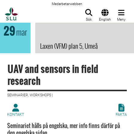
Medarbetarwebben
Till startsida
Sök
English
Meny
29
mar
Laxen (VFM) plan 5, Umeå
UAV and sensors in field
research
SEMINARIER, WORKSHOPS |
KONTAKT
FAKTA
Seminariet hålls på engelska, mer info finns därför på
den engelska sidan.