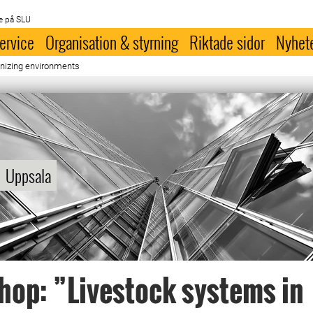
e på SLU
ervice
Organisation & styrning
Riktade sidor
Nyhet
anizing environments
Uppsala
op: ”Livestock systems in