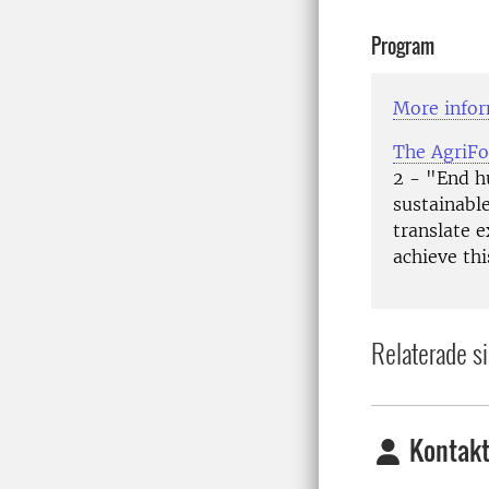
Program
More infor
The AgriF
2 - "End h
sustainabl
translate e
achieve thi
Relaterade si
Kontakt