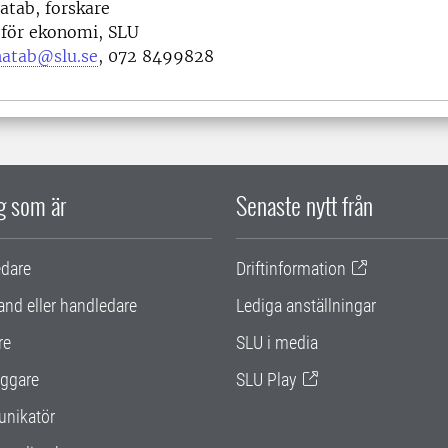
tab, forskare
 för ekonomi, SLU
atab@slu.se
, 072 8499828
ig som är
Senaste nytt från
edare
Driftinformation
and eller handledare
Lediga anställningar
re
SLU i media
ggare
SLU Play
nikatör