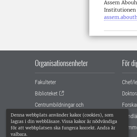
Assem Abouha
Institutionen
assem.abouth
Organisationsenheter
För d
Fakulteter
Chef/l
Biblioteket
Doktor
Centrumbildningar och
Forska
samarbetsprojekt
Denna webbplats använder kakor (cookies), som
Handlä
lagras i din webbläsare. Vissa kakor är nödvändiga
Gemensamma verksamhetsstödet
Kommu
för att webbplatsen ska fungera korrekt. Andra är
valbara.
SLU Holding