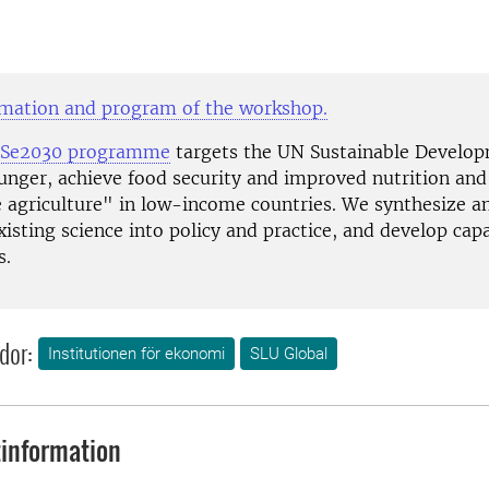
mation and program of the workshop.
oSe2030 programme
targets the UN Sustainable Develo
unger, achieve food security and improved nutrition an
e agriculture" in low-income countries. We synthesize a
xisting science into policy and practice, and develop capa
s.
dor:
Institutionen för ekonomi
SLU Global
information