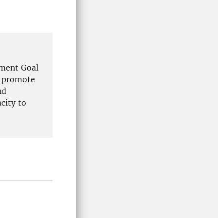
pment Goal
d promote
nd
city to