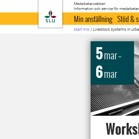
Medarbetarwebben
Information och service för medarbetar
Till startsida
Min anställning
Stöd & s
start mw
/
Livestock systems in urb
5
mar
–
6
mar
Worksh