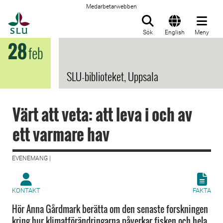
Medarbetarwebben
Till startsida
Sök
English
Meny
28
feb
SLU-biblioteket, Uppsala
Värt att veta: att leva i och av
ett varmare hav
EVENEMANG |
KONTAKT
FAKTA
Hör Anna Gårdmark berätta om den senaste forskningen
kring hur klimatförändringarna påverkar fisken och hela