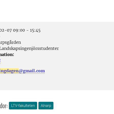
2-07 09:00 - 15:45
p
rpsgården
Landskapsingenjörsstudenter
mation:
lingdagen
@gmail.com
dor:
LTV-fakulteten
Alnarp