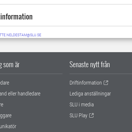
information
TTE.NELDESTAM@SLU.SE
ig som är
Senaste nytt från
edare
Driftinformation
and eller handledare
Lediga anställningar
re
SLU i media
ggare
SLU Play
nikatör