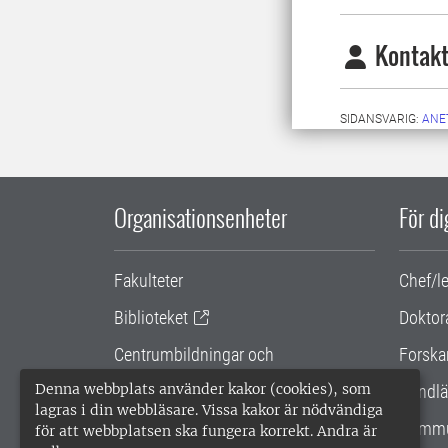
Kontakt
SIDANSVARIG:
ANE
Organisationsenheter
För d
Fakulteter
Chef/l
Biblioteket
Doktor
Centrumbildningar och
Forska
samarbetsprojekt
Denna webbplats använder kakor (cookies), som
Handlä
lagras i din webbläsare. Vissa kakor är nödvändiga
Gemensamma verksamhetsstödet
Kommu
för att webbplatsen ska fungera korrekt. Andra är