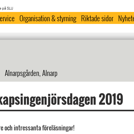
e på SLU
ervice
Organisation & styrning
Riktade sidor
Nyhet
Alnarpsgården, Alnarp
kapsingenjörsdagen 2019
re och intressanta föreläsningar!