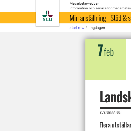
Medarbetarwebben
Information och service för medarbetar
Till startsida
Min anställning
Stöd & s
start mw
/
Lingdagen
7
feb
Lands
EVENEMANG |
Flera utställa