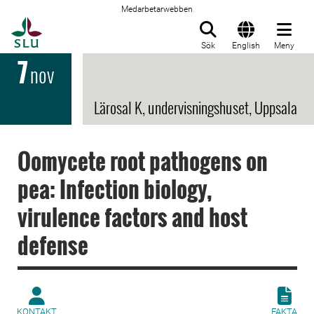
Medarbetarwebben
Till startsida
Sök
English
Meny
7
nov
Lärosal K, undervisningshuset, Uppsala
Oomycete root pathogens on
pea: Infection biology,
virulence factors and host
defense
KONTAKT
FAKTA