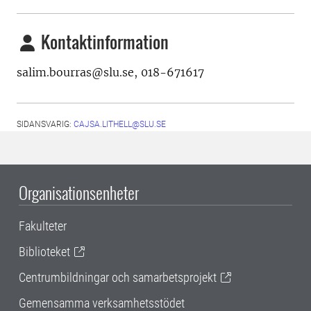
Kontaktinformation
salim.bourras@slu.se, 018-671617
SIDANSVARIG:
CAJSA.LITHELL@SLU.SE
Organisationsenheter
Fakulteter
Biblioteket
Centrumbildningar och samarbetsprojekt
Gemensamma verksamhetsstödet