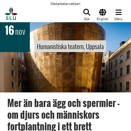
Medarbetarwebben
Till startsida
Sök
English
Meny
16
nov
Humanistiska teatern, Uppsala
Mer än bara ägg och spermier -
om djurs och människors
fortplantning i ett brett