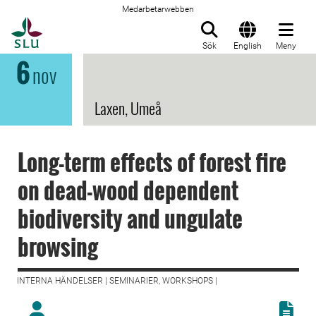
Medarbetarwebben
Till startsida
Sök
English
Meny
6
nov
Laxen, Umeå
Long-term effects of forest fire
on dead-wood dependent
biodiversity and ungulate
browsing
INTERNA HÄNDELSER | SEMINARIER, WORKSHOPS |