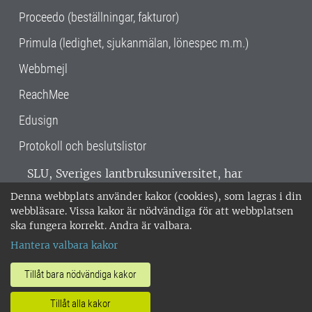
Proceedo (beställningar, fakturor)
Primula (ledighet, sjukanmälan, lönespec m.m.)
Webbmejl
ReachMee
Edusign
Protokoll och beslutslistor
SLU, Sveriges lantbruksuniversitet, har
verksamhet över hela Sverige. Huvudorter är
Denna webbplats använder kakor (cookies), som lagras i din
Alnarp, Uppsala och Umeå.
SLU är
webbläsare. Vissa kakor är nödvändiga för att webbplatsen
miljöcertifierat enligt ISO 14001. •
Telefon:
ska fungera korrekt. Andra är valbara.
018-67 10 00 • Org nr: 202100-2817 •
Om
Hantera valbara kakor
medarbetarwebben
•
SLU:s fakturaadress
•
Om SLU:s webbplatser
•
Vid KRIS
Tillåt bara nödvändiga kakor
•
Hantera kakor
•
Behandling av
Tillåt alla kakor
personuppgifter