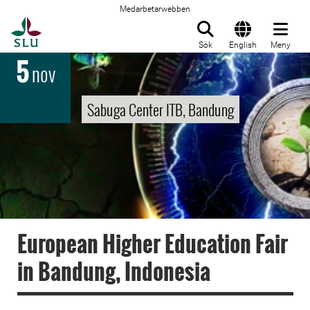
Medarbetarwebben
Till startsida
Sök
English
Meny
5
nov
Sabuga Center ITB, Bandung
European Higher Education Fair
in Bandung, Indonesia