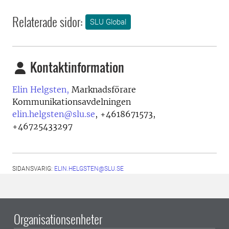
Relaterade sidor:
SLU Global
Kontaktinformation
Elin Helgsten,
Marknadsförare
Kommunikationsavdelningen
elin.helgsten@slu.se
,
+4618671573,
+46725433297
SIDANSVARIG:
ELIN.HELGSTEN@SLU.SE
Organisationsenheter