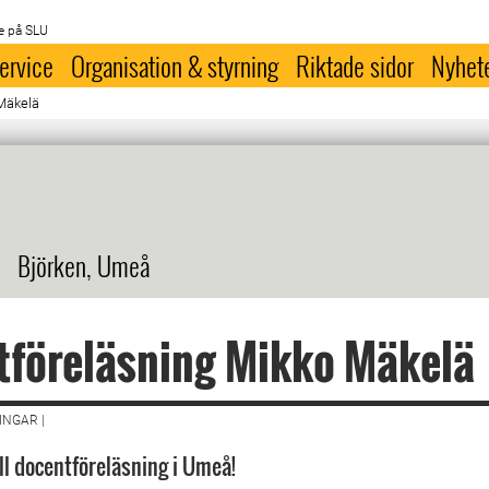
e på SLU
ervice
Organisation & styrning
Riktade sidor
Nyhet
Mäkelä
Björken, Umeå
tföreläsning Mikko Mäkelä
NGAR |
l docentföreläsning i Umeå!