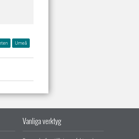
eten
Umeå
Vanliga verktyg