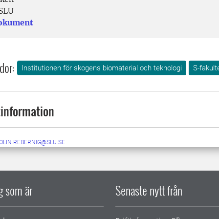
SLU
dokument
dor:
Institutionen för skogens biomaterial och teknologi
S-fakult
information
OLIN.REBERNIG@SLU.SE
ig som är
Senaste nytt från