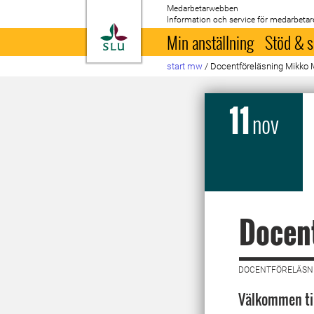
Medarbetarwebben
Information och service för medarbetar
Till startsida
Min anställning
Stöd & s
start mw
/
Docentföreläsning Mikko 
11
nov
Docen
DOCENTFÖRELÄSNI
Välkommen til