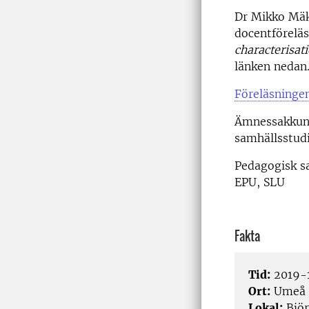
Dr Mikko Mäke
docentförelä
characterisat
länken nedan
Föreläsninge
Ämnessakkun
samhällsstudi
Pedagogisk s
EPU, SLU
Fakta
Tid:
2019-1
Ort:
Umeå
Lokal:
Björ