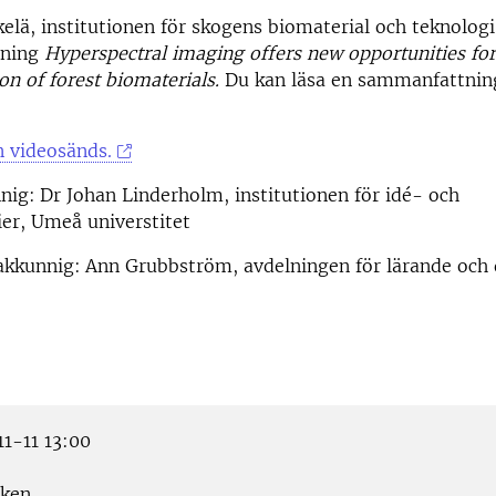
lä, institutionen för skogens biomaterial och teknologi
sning
Hyperspectral imaging offers new opportunities for
ion of forest biomaterials.
Du kan läsa en sammanfattning
.
n videosänds.
nig:
Dr Johan Linderholm, institutionen för idé- och
er, Umeå universtitet
akkunnig:
Ann Grubbström, avdelningen för lärande och d
1-11 13:00
ken