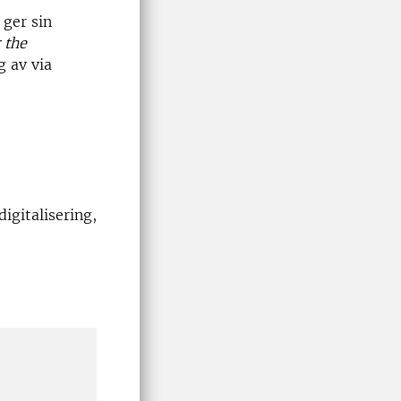
 ger sin
 the
 av via
igitalisering,