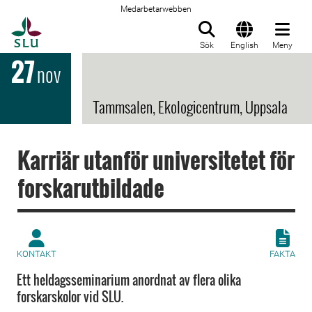
Medarbetarwebben
Till startsida
Sök
English
Meny
27
nov
Tammsalen, Ekologicentrum, Uppsala
Karriär utanför universitetet för
forskarutbildade
KONTAKT
FAKTA
Ett heldagsseminarium anordnat av flera olika
forskarskolor vid SLU.