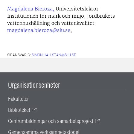
Magdalena Bieroza,
Universitetslektor
Institutionen för mark och miljö, Jordbrukets
vattenhushållning och vattenkvalitet
magdalena.bieroza@slu.se
,
SIDANSVARIG:
SIMON.HALLSTAN@SLU.SE
Organisationsenheter
Fakulteter
Biblioteket
Centrumbildningar och samarbetsprojekt
Gemensamma verksamhetsstödet