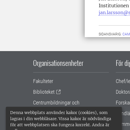
Institutionen
jan.larsson@s
SIDANSVARIG:
CAM
Organisationsenheter
För d
Fakulteter
Chef/l
Biblioteket
Doktor
Centrumbildningar och
Forska
samarbetsprojekt
Denna webbplats använder kakor (cookies), som
Handlä
lagras i din webbläsare. Vissa kakor är nödvändiga
Gemensamma verksamhetsstödet
Kommu
för att webbplatsen ska fungera korrekt. Andra är