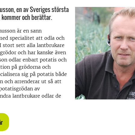
sson, en av Sveriges största
, kommer och berättar.
usson är en sann
ed specialitet att odla och
 I stort sett alla lantbrukare
 grödor och har kanske även
on odlar enbart potatis och
tation på grödorna och
cialisera sig på potatis både
n och arrenderar ut så att
potatisgrödan av
andra lantbrukare odlar de
är