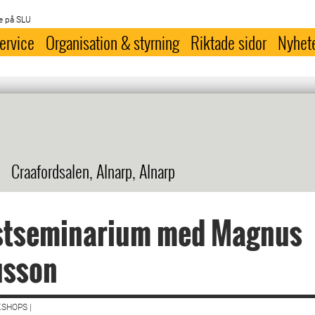
e på SLU
ervice
Organisation & styrning
Riktade sidor
Nyhet
Craafordsalen, Alnarp, Alnarp
stseminarium med Magnus
sson
SHOPS |