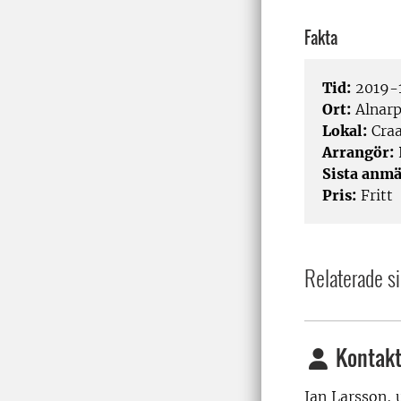
Fakta
Tid:
2019-1
Ort:
Alnar
Lokal:
Craa
Arrangör:
Sista anmä
Pris:
Fritt
Relaterade si
Kontakt
Jan Larsson, 