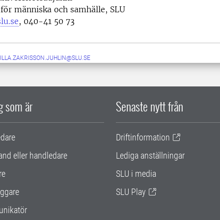
 för människa och samhälle, SLU
lu.se
, 040-41 50 73
ILLA.ZAKRISSON.JUHLIN@SLU.SE
ig som är
Senaste nytt från
edare
Driftinformation
and eller handledare
Lediga anställningar
re
SLU i media
ggare
SLU Play
nikatör