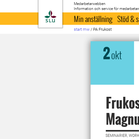
Medarbetarwebben
Information och service för medarbetar
Till startsida
Min anställning
Stöd & s
start mw
/
PA Frukost
2
okt
Fruko
Magnu
SEMINARIER, WORK