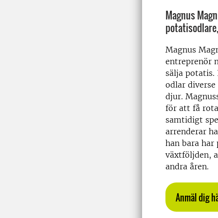
Magnus Magnu
potatisodlare
Magnus Magn
entreprenör m
sälja potatis.
odlar diverse
djur. Magnuss
för att få ro
samtidigt spe
arrenderar ha
han bara har 
växtföljden, 
andra åren.
Anmäl dig h