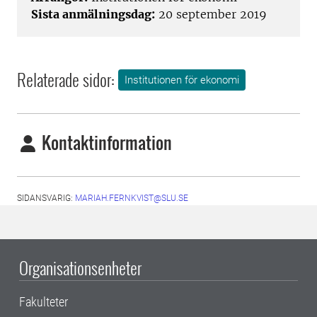
Sista anmälningsdag:
20 september 2019
Relaterade sidor:
Institutionen för ekonomi
Kontaktinformation
SIDANSVARIG:
MARIAH.FERNKVIST@SLU.SE
Organisationsenheter
Fakulteter