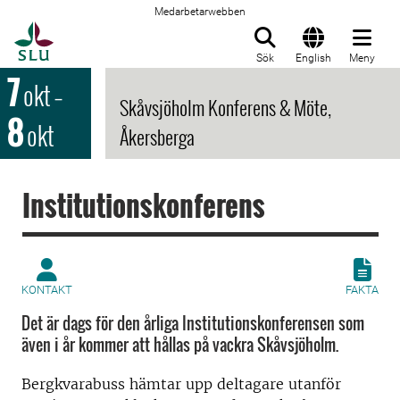
Medarbetarwebben
Till startsida
Sök
English
Meny
7
okt
–
Skåvsjöholm Konferens & Möte,
8
okt
Åkersberga
Institutionskonferens
KONTAKT
FAKTA
Det är dags för den årliga Institutionskonferensen som
även i år kommer att hållas på vackra Skåvsjöholm.
Bergkvarabuss hämtar upp deltagare utanför