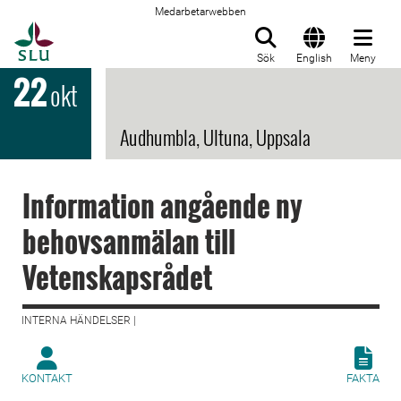
Medarbetarwebben
Till startsida
Sök
English
Meny
22
okt
Audhumbla, Ultuna, Uppsala
Information angående ny
behovsanmälan till
Vetenskapsrådet
INTERNA HÄNDELSER |
KONTAKT
FAKTA