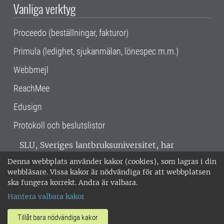
Vanliga verktyg
Proceedo (beställningar, fakturor)
Primula (ledighet, sjukanmälan, lönespec m.m.)
Webbmejl
ReachMee
Edusign
Protokoll och beslutslistor
SLU, Sveriges lantbruksuniversitet, har
verksamhet över hela Sverige. Huvudorter är
Denna webbplats använder kakor (cookies), som lagras i din
Alnarp, Uppsala och Umeå.
SLU är
webbläsare. Vissa kakor är nödvändiga för att webbplatsen
miljöcertifierat enligt ISO 14001. •
Telefon:
ska fungera korrekt. Andra är valbara.
018-67 10 00 • Org nr: 202100-2817 •
Om
Hantera valbara kakor
medarbetarwebben
•
SLU:s fakturaadress
•
Om SLU:s webbplatser
•
Vid KRIS
Tillåt bara nödvändiga kakor