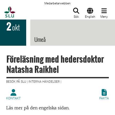
Medarbetarwebben
Till startsida
Sök
English
Meny
2
okt
Umeå
Föreläsning med hedersdoktor
Natasha Raikhel
BESÖK PÅ SLU | INTERNA HÄNDELSER |
KONTAKT
FAKTA
Läs mer på den engelska sidan.