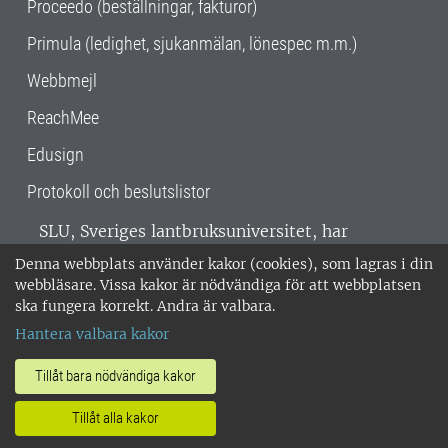
Proceedo (beställningar, fakturor)
Primula (ledighet, sjukanmälan, lönespec m.m.)
Webbmejl
ReachMee
Edusign
Protokoll och beslutslistor
SLU, Sveriges lantbruksuniversitet, har
verksamhet över hela Sverige. Huvudorter är
Denna webbplats använder kakor (cookies), som lagras i din
Alnarp, Uppsala och Umeå.
SLU är
webbläsare. Vissa kakor är nödvändiga för att webbplatsen
miljöcertifierat enligt ISO 14001. •
Telefon:
ska fungera korrekt. Andra är valbara.
018-67 10 00 • Org nr: 202100-2817 •
Om
Hantera valbara kakor
medarbetarwebben
•
SLU:s fakturaadress
•
Om SLU:s webbplatser
•
Vid KRIS
Tillåt bara nödvändiga kakor
•
Hantera kakor
•
Behandling av
Tillåt alla kakor
personuppgifter