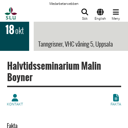
Medarbetarwebben
Till startsida
Sök
English
Meny
18
okt
Tanngrisner, VHC våning 5, Uppsala
Halvtidsseminarium Malin
Boyner
KONTAKT
FAKTA
Fakta