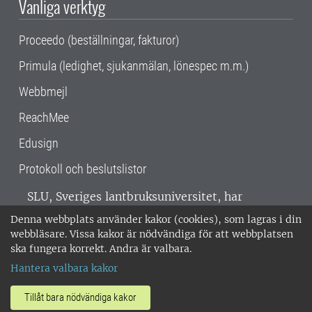
Vanliga verktyg
Proceedo (beställningar, fakturor)
Primula (ledighet, sjukanmälan, lönespec m.m.)
Webbmejl
ReachMee
Edusign
Protokoll och beslutslistor
SLU, Sveriges lantbruksuniversitet, har
verksamhet över hela Sverige. Huvudorter är
Denna webbplats använder kakor (cookies), som lagras i din
Alnarp, Uppsala och Umeå.
SLU är
webbläsare. Vissa kakor är nödvändiga för att webbplatsen
miljöcertifierat enligt ISO 14001. •
Telefon:
ska fungera korrekt. Andra är valbara.
018-67 10 00 • Org nr: 202100-2817 •
Om
Hantera valbara kakor
medarbetarwebben
•
SLU:s fakturaadress
•
Om SLU:s webbplatser
•
Vid KRIS
Tillåt bara nödvändiga kakor